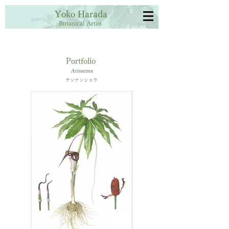
Yoko Harada
Botanical Artist
Portfolio
Arisaema
テンナンショウ