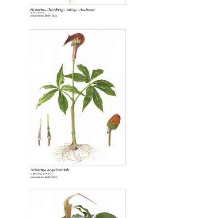
Arisaema thunbergii
subsp.
urashima
ウラシマソウ
Yoko Harada
2019-2022
©️
Arisaema aequinoctiale
ヒガンマムシグサ
Yoko Harada
2019-2020
©️