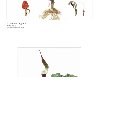
Arisaema ringens
ムサシアブミ
Yoko Harada
2020-2021
©️
Arisaema sikokianum